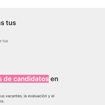
s tus
e tus
s de candidatos
en
us vacantes, la evaluación y el
os.