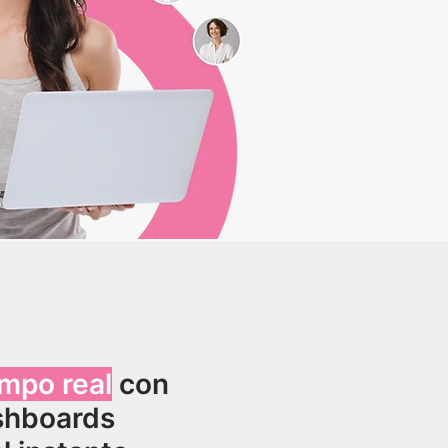
empo real
con
shboards