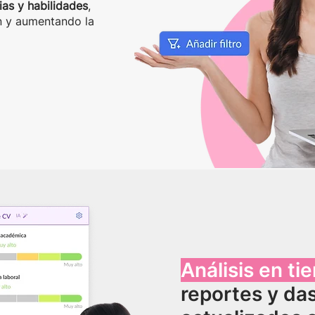
as y habilidades
,
n y aumentando la
Análisis en ti
reportes y da