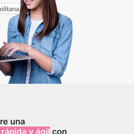
re una
rápida y ágil
con