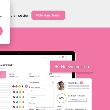
Pide una demo
Iniciar sesión
 y