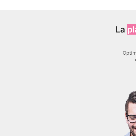
La
pl
Optim