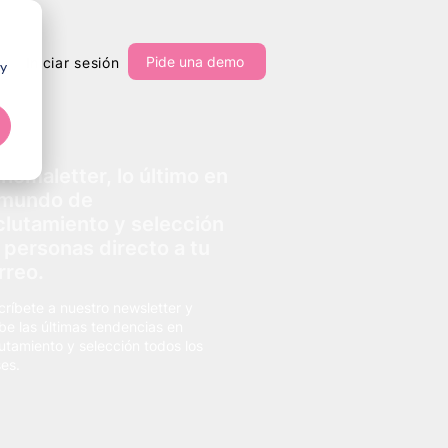
Pide una demo
Iniciar sesión
 y
nomaletter, lo último en
 mundo de
clutamiento y selección
 personas directo a tu
rreo.
críbete a nuestro newsletter y
ibe las últimas tendencias en
lutamiento y selección todos los
es.