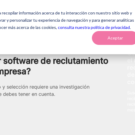
a recopilar información acerca de tu interacción con nuestro sitio web y
Soluciones
¿Por qué Genomawork?
Recursos
Blog
ar y personalizar tu experiencia de navegación y para generar analíticas
ocer más acerca de las cookies,
consulta nuestra política de privacidad
.
Aceptar
Ge
r software de reclutamiento
el
re
empresa?
de
co
 y selección requiere una investigación 
Sus
e debes tener en cuenta.  
rec
rec
mes