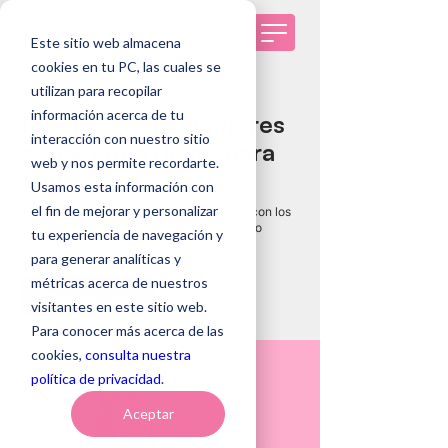
Este sitio web almacena
cookies en tu PC, las cuales se
utilizan para recopilar
SELECCIÓN EN SALUD Y EDUCACIÓN
información acerca de tu
Identifica a los mejores
interacción con nuestro sitio
candidatos de manera
web y nos permite recordarte.
ágil
Usamos esta información con
el fin de mejorar y personalizar
Haz que tu organización siempre cuente con los
colaboradores que necesita en el momento
tu experiencia de navegación y
requerido.
para generar analíticas y
métricas acerca de nuestros
Empieza ahora
visitantes en este sitio web.
Para conocer más acerca de las
cookies,
consulta nuestra
política de privacidad
.
Aceptar