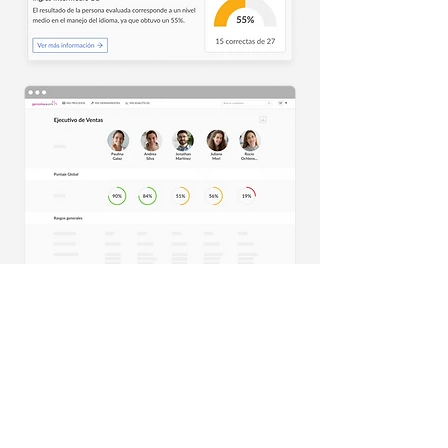
En salud y educación las
demandas de contratación
son constantes y requieren
respuestas ágiles
Completa el siguiente formulario