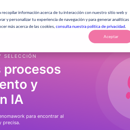
a recopilar información acerca de tu interacción con nuestro sitio web y
Soluciones
¿Por qué Genomawork?
Recursos
Blog
ar y personalizar tu experiencia de navegación y para generar analíticas
ocer más acerca de las cookies,
consulta nuestra política de privacidad
.
Aceptar
Y SELECCIÓN
s procesos
ento y
n IA
Genomawork para encontrar al
y precisa.