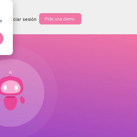
Pide una demo
Iniciar sesión
 y