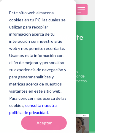
Este sitio web almacena
cookies en tu PC, las cuales se
utilizan para recopilar
GENOMA CALL CENTER
información acerca de tu
La forma más eficiente
interacción con nuestro sitio
de contratar
web y nos permite recordarte.
operadores de Call
Usamos esta información con
Center
el fin de mejorar y personalizar
tu experiencia de navegación y
Gestiona altos volúmenes de postulaciones,
evalúa habilidades clave del rol de operador de
para generar analíticas y
call center y asigna a cada candidato al proceso
métricas acerca de nuestros
ideal mediante un flujo automatizado y
conectado por WhatsApp.
visitantes en este sitio web.
Para conocer más acerca de las
Hablar con un especialista
cookies,
consulta nuestra
política de privacidad
.
Aceptar