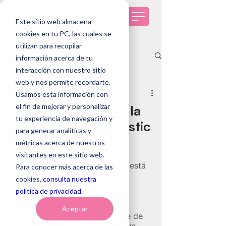
Este sitio web almacena
cookies en tu PC, las cuales se
utilizan para recopilar
Entrada
información acerca de tu
interacción con nuestro sitio
Todas las entradas
web y nos permite recordarte.
Equipo Genomawork
Usamos esta información con
Todas las entradas
11 mar 2025
12 min de lectura
el fin de mejorar y personalizar
La clave para reducir la
Tendencias de RRHH
tu experiencia de navegación y
alta rotación: el Realistic
Selección de personas
para generar analíticas y
Job Preview
métricas acerca de nuestros
Genomawork
visitantes en este sitio web.
Actualizado:
3 feb
Casos de éxito
Una empresa con alta rotación está 
Para conocer más acerca de las
en serios aprietos. Necesita 
cookies,
consulta nuestra
encontrar colaboradores 
política de privacidad
.
comprometidos, talentosos y 
mantener esa motivación en el 
Aceptar
tiempo, pero ¿cómo asegurarse de 