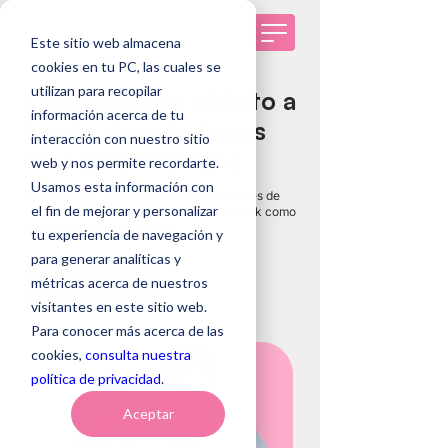
Este sitio web almacena
cookies en tu PC, las cuales se
utilizan para recopilar
Conduciendo al éxito a
información acerca de tu
través de soluciones
interacción con nuestro sitio
en capital humano
web y nos permite recordarte.
Usamos esta información con
Descubre por qué cientos de profesionales de
el fin de mejorar y personalizar
recusos humanos ya utilizan Genomawork como
Software de Reclutamiento
tu experiencia de navegación y
para generar analíticas y
Empieza ahora
métricas acerca de nuestros
visitantes en este sitio web.
Para conocer más acerca de las
cookies,
consulta nuestra
política de privacidad
.
Aceptar