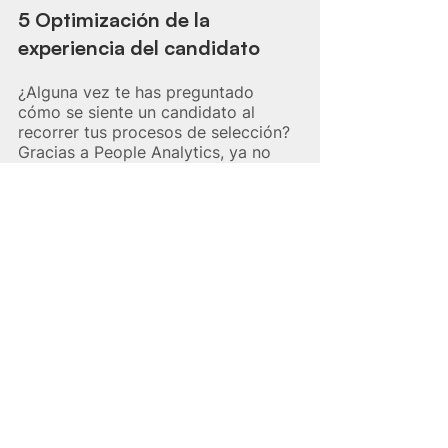
5 Optimización de la 
experiencia del candidato
¿Alguna vez te has preguntado 
cómo se siente un candidato al 
recorrer tus procesos de selección? 
Gracias a People Analytics, ya no 
tenemos que quedarnos con la 
duda. 
Esta herramienta nos da la luz 
necesaria para comprender y 
mejorar la experiencia
, asegurando 
que cada paso del proceso sea más 
amigable y enriquecedor para el 
postulante.
Adoptar esta perspectiva centrada 
en el candidato no solo beneficia a 
quienes postulan, sino que también 
refuerza la imagen de tu empresa.