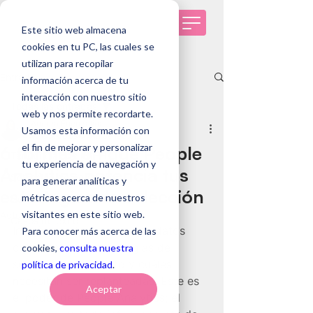
Este sitio web almacena
cookies en tu PC, las cuales se
utilizan para recopilar
Entrada
información acerca de tu
interacción con nuestro sitio
Todas las entradas
web y nos permite recordarte.
Andrea Fuenzalida
Usamos esta información con
Todas las entradas
10 oct 2025
6 min de lectura
el fin de mejorar y personalizar
6 formas en que People
Tendencias de RRHH
tu experiencia de navegación y
Analytics potencia tus
Selección de personas
para generar analíticas y
estrategias de selección
métricas acerca de nuestros
Genomawork
visitantes en este sitio web.
Actualizado:
29 ene
Casos de éxito
Imagina poder prever, con datos 
Para conocer más acerca de las
concretos, qué estrategias de 
cookies,
consulta nuestra
selección darán fruto y cuáles 
política de privacidad
.
necesitan ser replanteadas. Este es 
Aceptar
el poder de People Analytics; el 