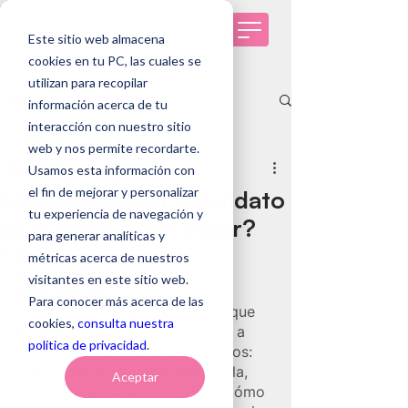
Este sitio web almacena
cookies en tu PC, las cuales se
utilizan para recopilar
Entrada
información acerca de tu
interacción con nuestro sitio
Todas las entradas
web y nos permite recordarte.
Equipo Genomawork
Usamos esta información con
Todas las entradas
23 feb 2023
9 min de lectura
el fin de mejorar y personalizar
¿Qué datos del candidato
Tendencias de RRHH
tu experiencia de navegación y
se pueden anonimizar?
Selección de personas
para generar analíticas y
Actualizado:
28 ene
métricas acerca de nuestros
Genomawork
¿Quieres asegurar procesos de 
visitantes en este sitio web.
Casos de éxito
selección justos y sin sesgos? 
Para conocer más acerca de las
Descubre en esta guía todo lo que 
cookies,
consulta nuestra
necesitas saber para comenzar a 
política de privacidad
.
utilizar la anonimización de datos: 
qué es, en qué situaciones usarla, 
Aceptar
razones para implementarla y cómo 