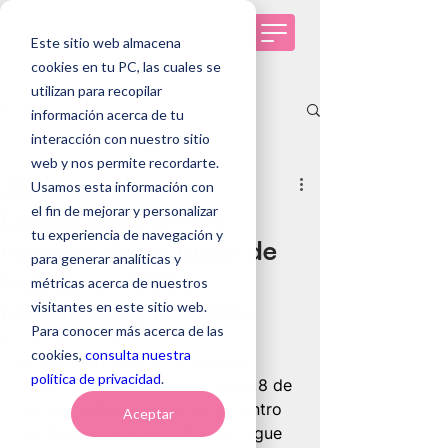
Este sitio web almacena
cookies en tu PC, las cuales se
utilizan para recopilar
Entrada
información acerca de tu
interacción con nuestro sitio
Todas las entradas
web y nos permite recordarte.
Andrea Fuenzalida
Usamos esta información con
Todas las entradas
5 mar
6 min de lectura
el fin de mejorar y personalizar
Lo que quieren las
Tendencias de RRHH
tu experiencia de navegación y
mujeres de un lugar de
Selección de personas
para generar analíticas y
trabajo en 2026:
métricas acerca de nuestros
Genomawork
realidades y desafíos
visitantes en este sitio web.
Casos de éxito
Para conocer más acerca de las
Actualizado:
5 mar
cookies,
consulta nuestra
El Día Internacional de la Mujer 
política de privacidad
.
2026, que se conmemora cada 8 de 
marzo, vuelve a poner en el centro 
Aceptar
del debate una pregunta que sigue 