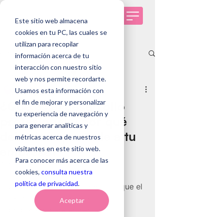
Este sitio web almacena
cookies en tu PC, las cuales se
utilizan para recopilar
Entrada
información acerca de tu
interacción con nuestro sitio
Todas las entradas
web y nos permite recordarte.
Equipo Genomawork
Usamos esta información con
Todas las entradas
15 mar 2023
7 min de lectura
el fin de mejorar y personalizar
¿Qué es el desarrollo
Tendencias de RRHH
tu experiencia de navegación y
profesional y por qué
Selección de personas
para generar analíticas y
debería importarle a tu
métricas acerca de nuestros
Genomawork
empresa?
visitantes en este sitio web.
Casos de éxito
Para conocer más acerca de las
Actualizado:
21 ene
cookies,
consulta nuestra
política de privacidad
.
¿Cómo puedes asegurarte de que el 
talento de tu empresa esté 
Aceptar
preparado para enfrentar los 