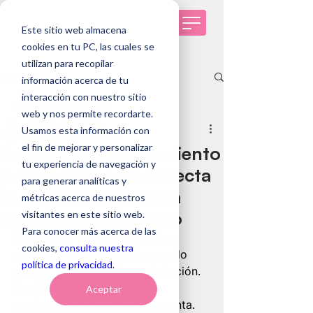
Este sitio web almacena
cookies en tu PC, las cuales se
utilizan para recopilar
Entrada
información acerca de tu
interacción con nuestro sitio
Todas las entradas
web y nos permite recordarte.
Andrea Fuenzalida
Usamos esta información con
Todas las entradas
25 feb
6 min de lectura
el fin de mejorar y personalizar
Embudo de reclutamiento
Tendencias de RRHH
tu experiencia de navegación y
y selección: cómo afecta
Selección de personas
para generar analíticas y
tu marca empleadora
métricas acerca de nuestros
Genomawork
cuando está disperso
visitantes en este sitio web.
Casos de éxito
Para conocer más acerca de las
Un embudo de reclutamiento y 
cookies,
consulta nuestra
selección desorganizado no solo 
política de privacidad
.
alarga los tiempos de contratación. 
También debilita tu marca 
Aceptar
empleadora sin que te des cuenta. 