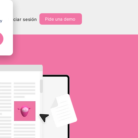
Pide una demo
Iniciar sesión
 y