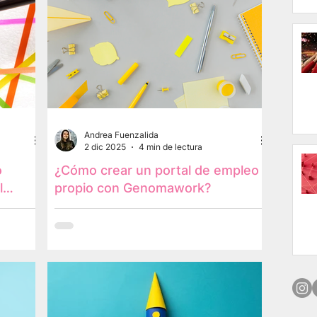
Andrea Fuenzalida
2 dic 2025
4 min de lectura
o
¿Cómo crear un portal de empleo
l
propio con Genomawork?