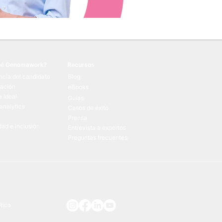
ué Genomawork?
Recursos
ncia del candidato
Blog
cación
eBooks
 Ideal
Guías
analytics
Casos de éxito
Prensa
dad e inclusión
Entrevista a expertos
Preguntas frecuentes
 Rica