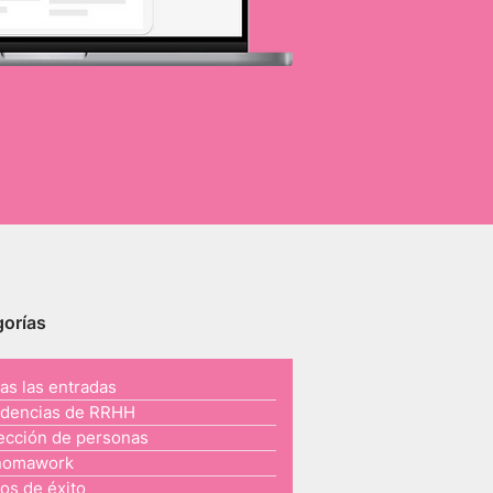
orías
as las entradas
dencias de RRHH
ección de personas
nomawork
os de éxito