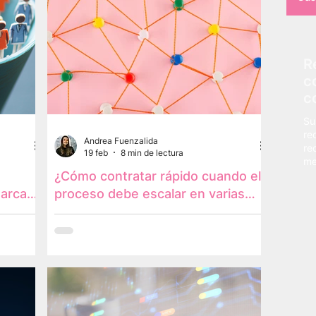
R
c
c
Su
re
Andrea Fuenzalida
re
19 feb
8 min de lectura
me
¿Cómo contratar rápido cuando el
marca
proceso debe escalar en varias
sperso
sucursales?