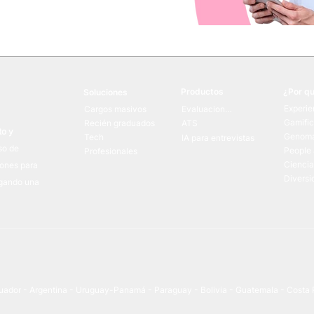
Productos
¿Por q
Soluciones
Experie
Cargos masivos
Evaluaciones
Gamifi
Recién graduados
ATS
to y
Genoma
Tech
IA para entrevistas
so de
People 
Profesionales
Ciencia
iones para
Diversi
egando una
cuador - Argentina - Uruguay-Panamá - Paraguay - Bolivia - Guatemala - Costa