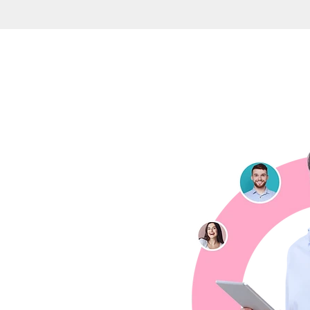
ningún contenido!
ontratar talento en la era