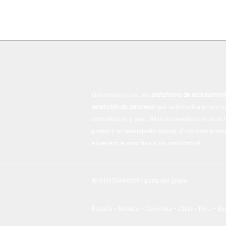
Genomawork es una
plataforma de reclutamien
selección de personas
que automatiza el proce
contratación y que utiliza innovadoras evaluac
predecir el desempeño laboral. ¡Todo esto entr
experiencia atractiva a los candidatos!
© GENOMAWORK parte del grupo
España - México - Colombia - Chile - Perú - E