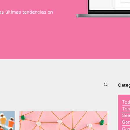
as últimas tendencias en
Categ
Tod
Ten
Sel
Ge
Cas