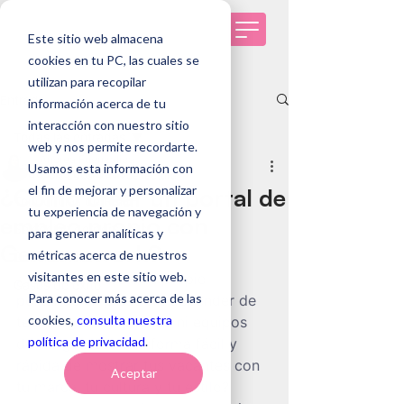
Este sitio web almacena
cookies en tu PC, las cuales se
utilizan para recopilar
Entrada
información acerca de tu
interacción con nuestro sitio
Todas las entradas
web y nos permite recordarte.
Andrea Fuenzalida
Usamos esta información con
Todas las entradas
2 dic 2025
4 min de lectura
el fin de mejorar y personalizar
¿Cómo crear un portal de
Tendencias de RRHH
tu experiencia de navegación y
empleo propio con
Selección de personas
para generar analíticas y
Genomawork?
métricas acerca de nuestros
Genomawork
visitantes en este sitio web.
¿Te gustaría crear tu propio 
Casos de éxito
Para conocer más acerca de las
portal de empleos sin depender de 
cookies,
consulta nuestra
tecnología complicada ni equipos 
política de privacidad
.
de TI? ¿Buscas una forma fácil y 
rápida de mostrar tus vacantes con 
Aceptar
tu marca, tu cultura y tu estilo? 