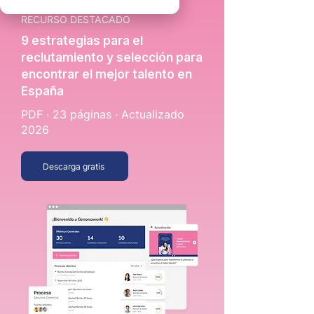
RECURSO DESTACADO
9 estrategias para el
reclutamiento y selección para
encontrar el mejor talento en
España
PDF · 23 páginas · Actualizado
2026
Descarga gratis