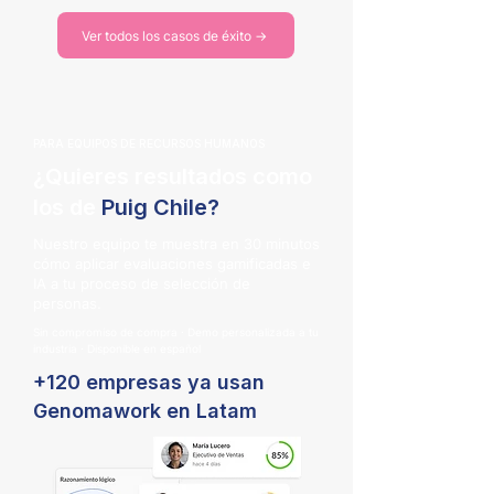
Ver todos los casos de éxito →
PARA EQUIPOS DE RECURSOS HUMANOS
¿Quieres resultados como
los de
Puig Chile?
Nuestro equipo te muestra en 30 minutos
cómo aplicar evaluaciones gamificadas e
IA a tu proceso de selección de
personas.
Sin compromiso de compra · Demo personalizada a tu
industria · Disponible en español
+120 empresas ya usan
Genomawork en Latam