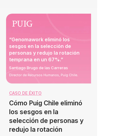
“Genomawork eliminó los
sesgos en la selección de
personas y redujo la rotación
temprana en un 67%.”
Santiago Brugo de las Carreras
Director de Recursos Humanos, Puig Chile.
CASO DE ÉXITO
Cómo Puig Chile eliminó
los sesgos en la
selección de personas y
redujo la rotación