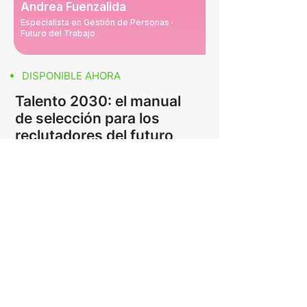
Andrea Fuenzalida
Especialista en Gestión de Personas ·
Futuro del Trabajo
DISPONIBLE AHORA
Talento 2030: el manual
de selección para los
reclutadores del futuro
En este webinar profundizamos
junto a Andrea fuenzalida sobre el
caso de estudio Talento 2030: el
manual de selección para los
reclutadores del futuro. Conoce
clos roles emergentes y las
competencias que definirán el
mercado laboral del futuro.
Futuro del trabajo
Gestión de personas
Competencias 2030
IA en selección