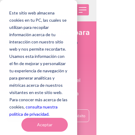
Este sitio web almacena
cookies en tu PC, las cuales se
utilizan para recopilar
Recursos gratuitos para
información acerca de tu
optimizar tu proceso
interacción con nuestro sitio
web y nos permite recordarte.
de selección de
Usamos esta información con
personas
el fin de mejorar y personalizar
tu experiencia de navegación y
Guías, eBooks, casos de éxito y
para generar analíticas y
entrevistas con expertos. Todo el
métricas acerca de nuestros
conocimiento que tu equipo de
visitantes en este sitio web.
recursos humanos necesita para
Para conocer más acerca de las
contratar mejor.
cookies,
consulta nuestra
política de privacidad
.
Ver recursos gratuitos
Ver casos de éxito
Aceptar