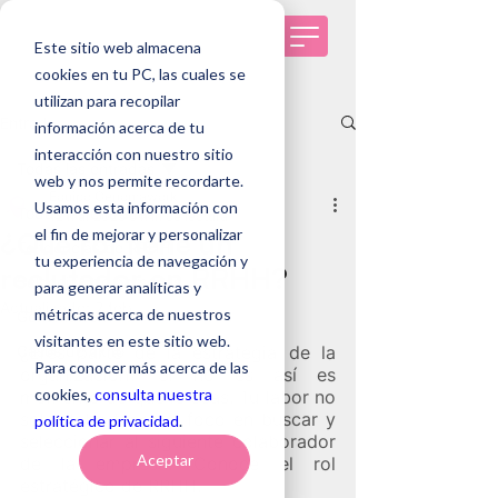
Este sitio web almacena
cookies en tu PC, las cuales se
utilizan para recopilar
Entrada
información acerca de tu
interacción con nuestro sitio
Todas las entradas
web y nos permite recordarte.
Equipo Genomawork
Usamos esta información con
Todas las entradas
12 mar 2025
6 min de lectura
el fin de mejorar y personalizar
¿Qué rol tiene un
Tendencias de RRHH
tu experiencia de navegación y
reclutador en RRHH?
Selección de personas
para generar analíticas y
Actualizado:
2 feb
métricas acerca de nuestros
Genomawork
visitantes en este sitio web.
Casos de éxito
¿Eres parte de la estrategia de la 
Para conocer más acerca de las
organización? Si no es así es 
cookies,
consulta nuestra
momento de que lo seas. Tu labor no 
solo debe tener el foco en buscar y 
política de privacidad
.
seleccionar al siguiente colaborador 
Aceptar
de la empresa. Conoce el rol 
estratégico de RRHH. 