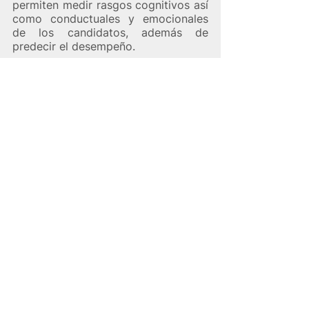
permiten medir rasgos cognitivos así 
como conductuales y emocionales 
de los candidatos, además de 
predecir el desempeño.
Pueden ser muy útiles en etapas 
tempranas de los procesos de 
selección cuando existe una gran 
cantidad de candidatos. 👌
6.   Familiarízate con People 
Analytics
Puede que 
People Analytics
 te suene 
un tanto a chino todavía, pues es 
relativamente nuevo en el mundo de 
los RRHH. 
Pero en palabras simples, se trata de 
una herramienta que llegó para 
apoyar la toma de decisiones en 
diferentes ámbitos dentro de una 