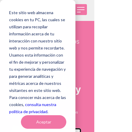
Este sitio web almacena
cookies en tu PC, las cuales se
utilizan para recopilar
información acerca de tu
interacción con nuestro sitio
BLOG DE RECURSOS HUMANOS
web y nos permite recordarte.
Descubre las
Usamos esta información con
el fin de mejorar y personalizar
últimas
tu experiencia de navegación y
tendencias en
para generar analíticas y
métricas acerca de nuestros
reclutamiento y
visitantes en este sitio web.
Para conocer más acerca de las
selección
cookies,
consulta nuestra
política de privacidad
.
De la mano de nuestros expertos las últimas
tendencias en reclutamiento y selección.
Aceptar