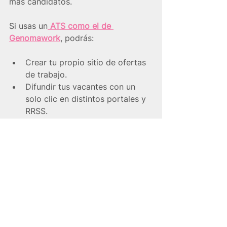
más candidatos.
Si usas un
 ATS como el de 
Genomawork
, podrás:
Crear tu propio sitio de ofertas 
de trabajo.
Difundir tus vacantes con un 
solo clic en distintos portales y 
RRSS.
Usar códigos QR para facilitar la 
postulación en tiendas físicas.
Mostrar vacantes de distintas 
sucursales y permitirles postular 
de forma simultánea.
Después, toda la información de tus 
candidatos se almacenará en la 
plataforma ATS.