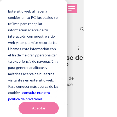
Este sitio web almacena
cookies en tu PC, las cuales se
utilizan para recopilar
Entrada
información acerca de tu
interacción con nuestro sitio
Todas las entradas
web y nos permite recordarte.
Andrea Fuenzalida
Usamos esta información con
Todas las entradas
25 mar 2025
4 min de lectura
el fin de mejorar y personalizar
¿Cómo hacer una base de
Tendencias de RRHH
tu experiencia de navegación y
datos de candidatos?
Selección de personas
para generar analíticas y
Actualizado:
21 ene
métricas acerca de nuestros
Genomawork
Descubre cómo hacer una base de 
visitantes en este sitio web.
Casos de éxito
datos de candidatos que optimice 
Para conocer más acerca de las
tu proceso de selección, ahorre 
cookies,
consulta nuestra
tiempo y te ayude a tomar 
política de privacidad
.
decisiones de contratación más 
Aceptar
efectivas.