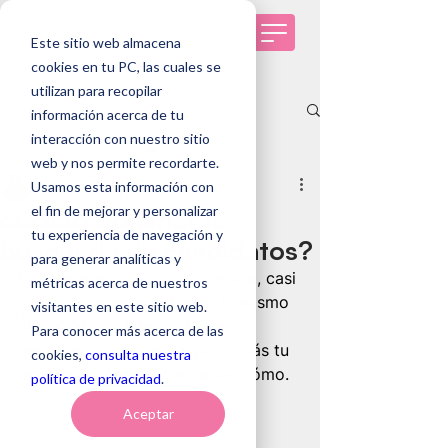
Este sitio web almacena
cookies en tu PC, las cuales se
utilizan para recopilar
Entrada
información acerca de tu
interacción con nuestro sitio
Todas las entradas
web y nos permite recordarte.
Andrea Fuenzalida
Usamos esta información con
Todas las entradas
30 dic 2025
5 min de lectura
el fin de mejorar y personalizar
¿Cómo dominar la
Tendencias de RRHH
tu experiencia de navegación y
búsqueda de candidatos?
Selección de personas
para generar analíticas y
Hoy, en menor o mayor medida, casi 
métricas acerca de nuestros
Genomawork
todas las empresas hacen lo mismo 
visitantes en este sitio web.
Casos de éxito
al buscar candidatos. Por eso, 
Para conocer más acerca de las
necesitas potenciar un poco más tu 
cookies,
consulta nuestra
estrategia. Aquí te contamos cómo.
política de privacidad
.
Aceptar