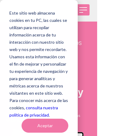
Este sitio web almacena
cookies en tu PC, las cuales se
utilizan para recopilar
información acerca de tu
interacción con nuestro sitio
BLOG DE RECURSOS HUMANOS
web y nos permite recordarte.
Descubre las
Usamos esta información con
el fin de mejorar y personalizar
últimas
tu experiencia de navegación y
tendencias en
para generar analíticas y
métricas acerca de nuestros
reclutamiento y
visitantes en este sitio web.
Para conocer más acerca de las
selección
cookies,
consulta nuestra
política de privacidad
.
De la mano de nuestros expertos las últimas
tendencias en reclutamiento y selección.
Aceptar