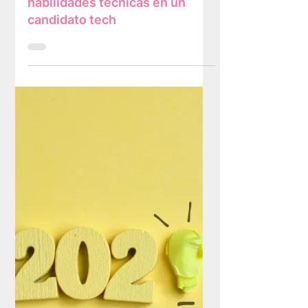
Andrea Fuenzalida
13 dic 2023
6 min de lectura
Cómo medir y probar las
habilidades técnicas en un
candidato tech