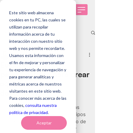
Este sitio web almacena
cookies en tu PC, las cuales se
utilizan para recopilar
Entrada
información acerca de tu
interacción con nuestro sitio
Todas las entradas
web y nos permite recordarte.
Andrea Fuenzalida
Usamos esta información con
Todas las entradas
19 ene
5 min de lectura
el fin de mejorar y personalizar
Evaluaciones
Tendencias de RRHH
tu experiencia de navegación y
psicométricas para crear
Selección de personas
para generar analíticas y
equipos de alto
métricas acerca de nuestros
Genomawork
desempeño
visitantes en este sitio web.
Casos de éxito
Para conocer más acerca de las
Actualizado:
4 feb
cookies,
consulta nuestra
¿Cómo identificar a las personas 
política de privacidad
.
adecuadas para conformar equipos 
de alto desempeño? Este es uno de 
Aceptar
los desafíos más complejos —y 