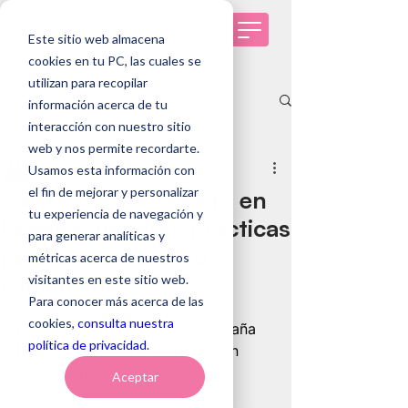
Este sitio web almacena
cookies en tu PC, las cuales se
utilizan para recopilar
Entrada
información acerca de tu
interacción con nuestro sitio
Todas las entradas
web y nos permite recordarte.
Andrea Fuenzalida
Usamos esta información con
Todas las entradas
28 may
8 min de lectura
el fin de mejorar y personalizar
Captación de talento en
Tendencias de RRHH
tu experiencia de navegación y
España: mejores prácticas
Selección de personas
para generar analíticas y
para atraer talento
métricas acerca de nuestros
Genomawork
cualificado
visitantes en este sitio web.
Casos de éxito
Para conocer más acerca de las
Actualizado:
28 jul
cookies,
consulta nuestra
La captación de talento en España 
política de privacidad
.
nunca ha sido tan urgente ni tan 
difícil. Si bien hay muchos 
Aceptar
candidatos, cada vez es más 