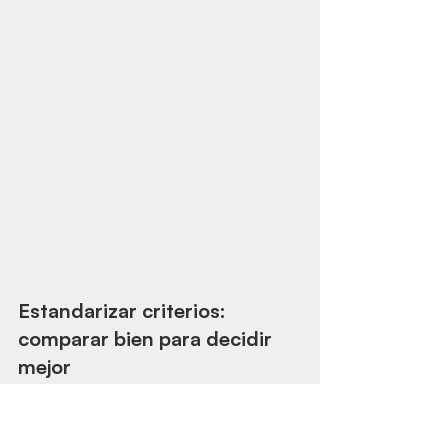
Estandarizar criterios: 
comparar bien para decidir 
mejor
Incorporar
evaluaciones
 de forma 
temprana, cuando aún hay un gran 